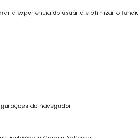
rar a experiência do usuário e otimizar o funci
igurações do navegador.
ros, incluindo o Google AdSense.